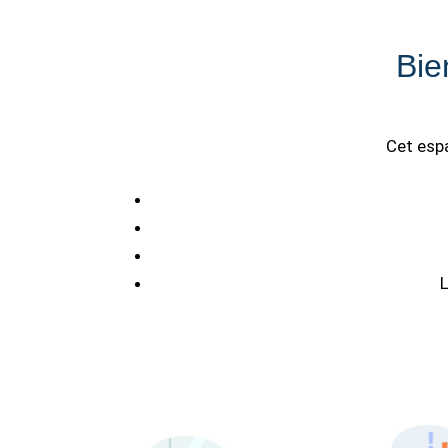
Bie
Cet espa
L