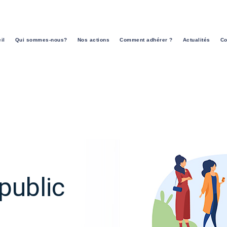
il
Qui sommes-nous?
Nos actions
Comment adhérer ?
Actualités
Co
public