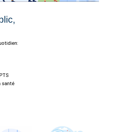
lic,
uotidien:
CPTS
a santé