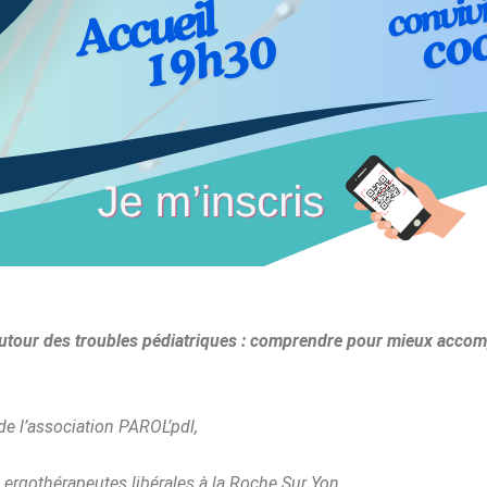
autour des troubles
pédiatriques : comprendre pour mieux acco
 l’association PAROL’pdl,
, ergothérapeutes libérales à la Roche Sur Yon.