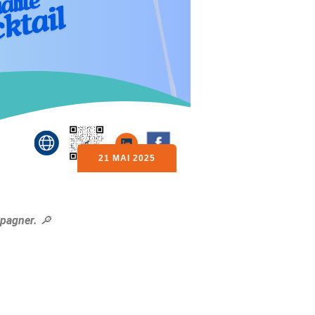
21 MAI 2025
mpagner.
🔎