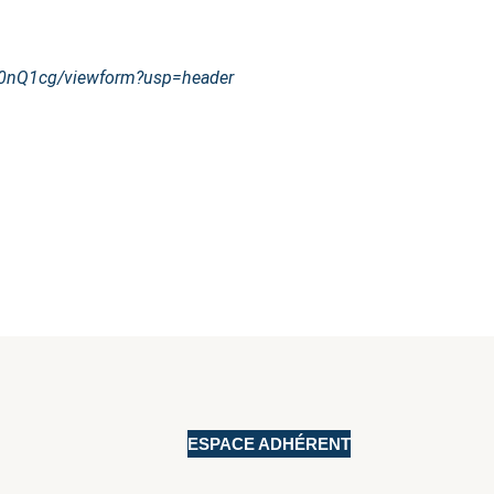
z0nQ1cg/viewform?usp=header
ESPACE ADHÉRENT