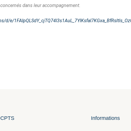
re concernés dans leur accompagnement.
rms/d/e/1FAIpQLSdY_cjTQ74l3s1AuL_7YlKsfaI7KGxa_BfRsltls_O
 CPTS
Informations