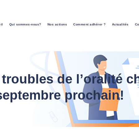
il
Qui sommes-nous?
Nos actions
Comment adhérer ?
Actualités
Co
troubles de l’oralité c
 septembre prochain!