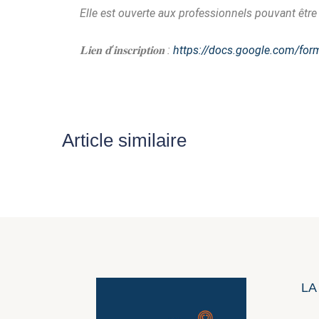
Elle est ouverte aux professionnels pouvant êt
𝐋𝐢𝐞𝐧
𝐝
‘
𝐢𝐧𝐬𝐜𝐫𝐢𝐩𝐭𝐢𝐨𝐧
:
https://docs.google.com/fo
Article similaire
LA